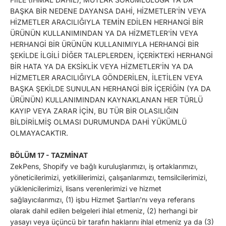
BAŞKA BİR NEDENE DAYANSA DAHİ, HİZMETLER'İN VEYA
HİZMETLER ARACILIĞIYLA TEMİN EDİLEN HERHANGİ BİR
ÜRÜNÜN KULLANIMINDAN YA DA HİZMETLER'İN VEYA
HERHANGİ BİR ÜRÜNÜN KULLANIMIYLA HERHANGİ BİR
ŞEKİLDE İLGİLİ DİĞER TALEPLERDEN, İÇERİKTEKİ HERHANGİ
BİR HATA YA DA EKSİKLİK VEYA HİZMETLER'İN YA DA
HİZMETLER ARACILIĞIYLA GÖNDERİLEN, İLETİLEN VEYA
BAŞKA ŞEKİLDE SUNULAN HERHANGİ BİR İÇERİĞİN (YA DA
ÜRÜNÜN) KULLANIMINDAN KAYNAKLANAN HER TÜRLÜ
KAYIP VEYA ZARAR İÇİN, BU TÜR BİR OLASILIĞIN
BİLDİRİLMİŞ OLMASI DURUMUNDA DAHİ YÜKÜMLÜ
OLMAYACAKTIR.
BÖLÜM 17 - TAZMİNAT
ZekPens, Shopify ve bağlı kuruluşlarımızı, iş ortaklarımızı,
yöneticilerimizi, yetkililerimizi, çalışanlarımızı, temsilcilerimizi,
yüklenicilerimizi, lisans verenlerimizi ve hizmet
sağlayıcılarımızı, (1) işbu Hizmet Şartları'nı veya referans
olarak dahil edilen belgeleri ihlal etmeniz, (2) herhangi bir
yasayı veya üçüncü bir tarafın haklarını ihlal etmeniz ya da (3)