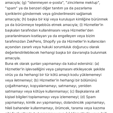
amacıyla; (g) "istenmeyen e-posta", "zincirleme mektup",
"spam" ya da benzeri diğer tanıtım ya da pazarlama
içeriklerini göndermek veya gönderilmesini sağlamak
amacıyla; (h) başka bir kişi veya kuruluşun kimliğine bürünmek
ya da bürünmeye teşebbüs etmek amacıyla; (i) Hizmetler'in
başkaları tarafından kullanılmasını veya Hizmetler'den
yararlanılmasını kısıtlayan ya da engelleyen veya bizim
tarafımızdan ZekPens, Shopify ya da Hizmetler'in kullanıcıları
açısından zararlı veya hukuki sorumluluk doğurucu olarak
değerlendirilebilecek herhangi başka bir davranışta bulunmak
amacıyla.
Buna ek olarak şunları yapmamayı da kabul edersiniz: (a)
Hizmetler'in işlevselliğini veya çalışmasını etkileyecek şekilde
virüs ya da herhangi bir tür kötü amaçlı kodu yüklememeyi
veya iletmemeyi; (b) Hizmetler'in herhangi bir bölümünü
çoğaltmamayı, kopyalamamayı, satmamayı, yeniden
satmamayı veya kötüye kullanmamayı; (c) Başkalarına ait
kişisel bilgileri toplamamayı veya izlememeyi; (d) Spam
yapmamayı, kimlik avı yapmamayı, dolandırıcılık yapmamayı,
hileli bahaneler kullanmamayı, örümcek, tarama veya kazıma