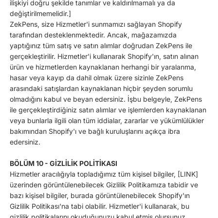
ilişkiyi doğru şekilde tanımlar ve kaldırılmamalı ya da
değiştirilmemelidir.]
ZekPens, size Hizmetler'i sunmamızı sağlayan Shopify
tarafından desteklenmektedir. Ancak, mağazamızda
yaptığınız tüm satış ve satın alımlar doğrudan ZekPens ile
gerçekleştirilir. Hizmetler'i kullanarak Shopify'ın, satın alınan
ürün ve hizmetlerden kaynaklanan herhangi bir yaralanma,
hasar veya kayıp da dahil olmak üzere sizinle ZekPens
arasındaki satışlardan kaynaklanan hiçbir şeyden sorumlu
olmadığını kabul ve beyan edersiniz. İşbu belgeyle, ZekPens
ile gerçekleştirdiğiniz satın alımlar ve işlemlerden kaynaklanan
veya bunlarla ilgili olan tüm iddialar, zararlar ve yükümlülükler
bakımından Shopify'ı ve bağlı kuruluşlarını açıkça ibra
edersiniz.
BÖLÜM 10 - GİZLİLİK POLİTİKASI
Hizmetler aracılığıyla topladığımız tüm kişisel bilgiler, [LINK]
üzerinden görüntülenebilecek Gizlilik Politikamıza tabidir ve
bazı kişisel bilgiler,
burada
görüntülenebilecek Shopify'ın
Gizlilik Politikası'na tabi olabilir. Hizmetler'i kullanarak, bu
gizlilik politikalarını okuduğunuzu kabul etmiş olursunuz.