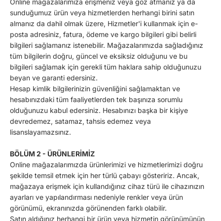
Online mağazalarımıza erişmeniz veya göz atmanız ya da
sunduğumuz ürün veya hizmetlerden herhangi birini satın
almanız da dahil olmak üzere, Hizmetler'i kullanmak için e-
posta adresiniz, fatura, ödeme ve kargo bilgileri gibi belirli
bilgileri sağlamanız istenebilir. Mağazalarımızda sağladığınız
tüm bilgilerin doğru, güncel ve eksiksiz olduğunu ve bu
bilgileri sağlamak için gerekli tüm haklara sahip olduğunuzu
beyan ve garanti edersiniz.
Hesap kimlik bilgilerinizin güvenliğini sağlamaktan ve
hesabınızdaki tüm faaliyetlerden tek başınıza sorumlu
olduğunuzu kabul edersiniz. Hesabınızı başka bir kişiye
devredemez, satamaz, tahsis edemez veya
lisanslayamazsınız.
BÖLÜM 2 - ÜRÜNLERİMİZ
Online mağazalarımızda ürünlerimizi ve hizmetlerimizi doğru
şekilde temsil etmek için her türlü çabayı gösteririz. Ancak,
mağazaya erişmek için kullandığınız cihaz türü ile cihazınızın
ayarları ve yapılandırması nedeniyle renkler veya ürün
görünümü, ekranınızda görünenden farklı olabilir.
Satın aldığınız herhangi bir ürün veya hizmetin görünümünün