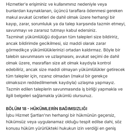
Hizmetler'e erişiminiz ve kullanımınız nedeniyle veya
bunlardan kaynaklanan, üçüncü taraflara ödenmesi gereken
makul avukat ücretleri de dahil olmak üzere herhangi bir
kayıp, zarar, sorumluluk ya da talep karşısında tazmin etmeyi,
savunmayı ve zararsız tutmayı kabul edersiniz.
Tazminat yükümlülüğü doğuran tüm talepleri size bildiririz,
ancak bildirimde gecikilmesi, siz maddi olarak zarar
görmedikçe yükümlülüklerinizi ortadan kaldırmaz. Böyle bir
talebin savunmasını ve uzlaşmasını, avukat seçimi de dahil
olmak üzere, masrafları size ait olmak kaydıyla kontrol
edebiliriz, ancak size maddi olmayan yükümlülükler getirecek
tüm talepler için, rızanız olmadan (makul bir gerekçe
olmaksızın reddedilmemek kaydıyla) uzlaşma yapmayız.
Tazmin edilen taleplerin savunmasında iş birliği yapmakla ve
ilgili belgeleri sağlamakla yükümlü olursunuz.
BÖLÜM 18 - HÜKÜMLERİN BAĞIMSIZLIĞI
İşbu Hizmet Şartları'nın herhangi bir hükmünün geçersiz,
hükümsüz veya uygulanamaz olduğu tespit edilse dahi, söz
konusu hüküm yürürlükteki hukukun izin verdiği en geniş