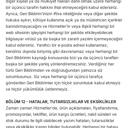
diğer kişisel ya da mülkiyet hakları dahil olmak üzere herhangi
bir üçüncü tarafın hakkını ihlal etmeyeceğini kabul edersiniz.
Ayrıca, Geri Bildirim'inizin iftira niteliğinde veya diğer şekilde
hukuka aykırı, kötüye kullanıma açık ya da müstehcen içerikler
barındırmayacağını ve Hizmetler'in veya ilişkili herhangi bir
web sitesinin işleyişini herhangi bir şekilde etkileyebilecek
bilgisayar virüsü ya da başka bir zararlı yazılım içermeyeceğini
kabul edersiniz. Yanıltıcı bir e‑posta adresi kullanamaz,
kendiniz dışında biriymiş gibi davranamaz veya herhangi bir
Geri Bildirimin kaynağı konusunda bizi ya da üçüncü tarafları
başka bir şekilde yanlış yönlendiremezsiniz. Verdiğiniz her
türlü Geri Bildirimden ve doğruluğundan yalnızca siz
sorumlusunuz. Siz veya herhangi bir üçüncü tarafça
gönderilen Geri Bildirimler için hiçbir sorumluluk kabul etmeyiz
ve hiçbir yükümlülük üstlenmeyiz.
BÖLÜM 12 - HATALAR, TUTARSIZLIKLAR VE EKSİKLİKLER
Zaman zaman Hizmetler'de, ürün açıklamaları, fiyatlandırma,
promosyonlar, teklifler, ürün kargo ücretleri, nakil süreleri ve
stok durumu ile ilgili olabilecek yazım hataları, tutarsızlıklar
veya eksiklikler içeren bilgiler bulunabilir. Herhangi bir hatayı,