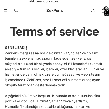
Welcome to our store.
Total
ZekPens
items
in
cart:
0
Terms of service
GENEL BAKIŞ
ZekPens mağazasına hoş geldiniz! "Biz", "bize" ve "bizim"
terimleri, ZekPens mağazasını ifade eder. ZekPens, siz
müşterilere kişisel bir alışveriş deneyimi ("Hizmetler") sunmak
amacıyla tüm ilgili bilgiler, içerikler, özellikler, araçlar, ürünler ve
hizmetler de dahil olmak üzere bu mağazayı ve web sitesini
işletmektedir. ZekPens, size Hizmetler'i sunmamızı sağlayan
Shopify tarafından desteklenmektedir.
Aşağıdaki hüküm ve koşullar ile burada atıfta bulunulan tüm
politikalar (topluca "Hizmet Şartları" veya "Şartlar"),
Hizmetler'i kullandığınızda sahip olduğunuz hakları ve