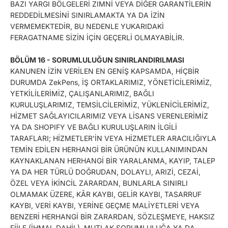
BAZI YARGI BÖLGELERİ ZIMNİ VEYA DİĞER GARANTİLERİN
REDDEDİLMESİNİ SINIRLAMAKTA YA DA İZİN
VERMEMEKTEDİR, BU NEDENLE YUKARIDAKİ
FERAGATNAME SİZİN İÇİN GEÇERLİ OLMAYABİLİR.
BÖLÜM 16 - SORUMLULUĞUN SINIRLANDIRILMASI
KANUNEN İZİN VERİLEN EN GENİŞ KAPSAMDA, HİÇBİR
DURUMDA ZekPens, İŞ ORTAKLARIMIZ, YÖNETİCİLERİMİZ,
YETKİLİLERİMİZ, ÇALIŞANLARIMIZ, BAĞLI
KURULUŞLARIMIZ, TEMSİLCİLERİMİZ, YÜKLENİCİLERİMİZ,
HİZMET SAĞLAYICILARIMIZ VEYA LİSANS VERENLERİMİZ
YA DA SHOPIFY VE BAĞLI KURULUŞLARIN İLGİLİ
TARAFLARI; HİZMETLER'İN VEYA HİZMETLER ARACILIĞIYLA
TEMİN EDİLEN HERHANGİ BİR ÜRÜNÜN KULLANIMINDAN
KAYNAKLANAN HERHANGİ BİR YARALANMA, KAYIP, TALEP
YA DA HER TÜRLÜ DOĞRUDAN, DOLAYLI, ARIZİ, CEZAİ,
ÖZEL VEYA İKİNCİL ZARARDAN, BUNLARLA SINIRLI
OLMAMAK ÜZERE, KÂR KAYBI, GELİR KAYBI, TASARRUF
KAYBI, VERİ KAYBI, YERİNE GEÇME MALİYETLERİ VEYA
BENZERİ HERHANGİ BİR ZARARDAN, SÖZLEŞMEYE, HAKSIZ
FİİLE (İHMAL DAHİL), MUTLAK SORUMLULUĞA YA DA