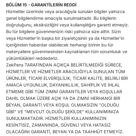
BÖLÜM 15 - GARANTİLERİN REDDİ
Hizmetler üzerinde veya aracılığıyla sunulan bilgiler yalnızca
genel bilgilendirme amacıyla sunulmaktadır. Bu bilgilerin
doğruluğunu, eksiksizliğini veya kullanışlılığını garanti etmeyiz.
Bu tür bilgilere güvenmenizin riski yalnızca size aittir. Sizin
veya Hizmetler'in başka bir ziyaretçisinin ya da Hizmetler'in
içeriğinden haberdar olabilecek herhangi birinin bu tür
materyallere güvenmesinden kaynaklanan tüm sorumluluk ve
yükümlülükleri reddederiz.
ZekPens TARAFINDAN AÇIKÇA BELİRTİLMEDİĞİ SÜRECE,
HİZMETLER VE HİZMETLER ARACILIĞIYLA SUNULAN TÜM
ÜRÜNLER, TİCARİ ELVERİŞLİLİK, TİCARİ KALİTE, BELİRLİ BİR
AMACA UYGUNLUK, DAYANIKLILIK, SAHİPLİK VE İHLAL
ETMEME GİBİ TÜM ZIMNİ GARANTİLER VEYA KOŞULLAR
DAHİL OLMAK ÜZERE AÇIK YA DA ZIMNİ HERHANGİ BİR
BEYAN, GARANTİ VEYA KOŞUL OLMAKSIZIN "OLDUĞU
GİBİ" VE "MEVCUT OLDUĞU ŞEKİLDE" KULLANIMINIZA
SUNULMAKTADIR. HİZMETLERİ KULLANIMINIZIN
KESİNTİSİZ, ZAMANINDA, GÜVENLİ VEYA HATASIZ
OLACAĞINI GARANTİ, BEYAN YA DA TAAHHÜT ETMEYİZ.