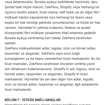
veya iletemezsiniz. Burada açıkça belirtilenler haricinde, işbu
Şartlar'daki hiçbir hüküm; ZekPens, Shopify veya herhangi bir
üçüncü tarafın patent, ticari marka, telif hakkı ya da diğer fikri
mülkiyet hakları kapsamında size herhangi bir lisans veya
başka bir hak tanıdığı şeklinde yorumlanamaz ve böyle bir hak
vermez. Hizmetler'in yetkisiz kullanımı, federal ve eyalet
düzeyindeki fikri mülkiyet yasalarının ihlali anlamına gelebilir.
Burada açıkça verilmemiş tüm haklar ZekPens tarafından
saklıdır.
ZekPens mülkiyetindeki adlar, logolar, ürün ve hizmet adları,
tasarımlar ve sloganlar; ZekPens veya onun bağlı
kuruluşlarının ya da lisans verenlerinin ticari markalarıdır. Bu tür
ticari markaları, ZekPens tarafından önceden verilmiş yazılı
izin olmaksızın kullanamazsınız. Shopify'ın adı, logosu, ürün ve
hizmet adları, tasarımları ve sloganları, Shopify'ın ticari
markalarıdır. Hizmetler'de yer alan diğer tüm adlar, logolar,
ürün ve hizmet adları, tasarımlar ve sloganlar, ilgili sahiplerinin
ticari markalarıdır.
BÖLÜM 7 - İSTEĞE BAĞLI ARAÇLAR
Hizmetler'in bir parçası olarak üçüncü taraflarca sunulan