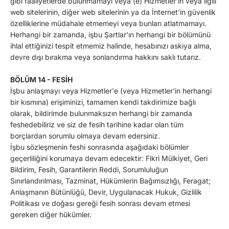
gibi faaliyetlerde bulunmamayı veya (e) Hizmetler'in veya ilgili
web sitelerinin, diğer web sitelerinin ya da İnternet'in güvenlik
özelliklerine müdahale etmemeyi veya bunları atlatmamayı.
Herhangi bir zamanda, işbu Şartlar'ın herhangi bir bölümünü
ihlal ettiğinizi tespit etmemiz halinde, hesabınızı askıya alma,
devre dışı bırakma veya sonlandırma hakkını saklı tutarız.
BÖLÜM 14 - FESİH
İşbu anlaşmayı veya Hizmetler'e (veya Hizmetler'in herhangi
bir kısmına) erişiminizi, tamamen kendi takdirimize bağlı
olarak, bildirimde bulunmaksızın herhangi bir zamanda
feshedebiliriz ve siz de fesih tarihine kadar olan tüm
borçlardan sorumlu olmaya devam edersiniz.
İşbu sözleşmenin feshi sonrasında aşağıdaki bölümler
geçerliliğini korumaya devam edecektir: Fikri Mülkiyet, Geri
Bildirim, Fesih, Garantilerin Reddi, Sorumluluğun
Sınırlandırılması, Tazminat, Hükümlerin Bağımsızlığı, Feragat;
Anlaşmanın Bütünlüğü, Devir, Uygulanacak Hukuk, Gizlilik
Politikası ve doğası gereği fesih sonrası devam etmesi
gereken diğer hükümler.