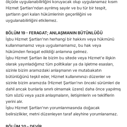
ölçüde uygulanabilirliğini koruyacak olup uygulanamaz kısım
Hizmet Şartları'ndan ayrılmış sayılır ve bu tür bir tespit,
şartların geri kalan hükümlerinin geçerliliğini ve
uygulanabilirliğini etkilemez.
BÖLÜM 19 - FERAGAT; ANLAŞMANIN BÜTÜNLÜĞÜ
İşbu Hizmet Şartları'nın herhangi bir hakkını veya hükmünü
kullanmamamız veya uygulamamamız, bu hak veya
hükümden feragat edildiği anlamına gelmez.
İşbu Hizmet Şartları ile bizim bu sitede veya Hizmet'e ilişkin
olarak yayınladığımız tüm politikalar ya da işletme esasları,
sizinle bizim aramızdaki anlaşmanın ve mutabakatın
bütünlüğünü teşkil eder, Hizmet kullanımınızı düzenler ve
sizinle bizim aramızda (Hizmet Şartları'nın önceki sürümleri de
dahil ancak bunlarla sınırlı olmamak üzere) daha önce yapılmış
tüm sözlü veya yazılı anlaşmaların, iletişimlerin ve tekliflerin
yerini alır.
İşbu Hizmet Şartları'nın yorumlanmasında doğacak
belirsizlikler, metni düzenleyen taraf aleyhine yorumlanamaz.
BÖLÜM 20 - DEVİR