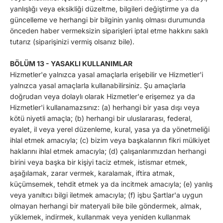
yanlışlığı veya eksikliği düzeltme, bilgileri değiştirme ya da
güncelleme ve herhangi bir bilginin yanlış olması durumunda
önceden haber vermeksizin siparişleri iptal etme hakkını saklı
tutarız (siparişinizi vermiş olsanız bile).
BÖLÜM 13 - YASAKLI KULLANIMLAR
Hizmetler'e yalnızca yasal amaçlarla erişebilir ve Hizmetler'i
yalnızca yasal amaçlarla kullanabilirsiniz. Şu amaçlarla
doğrudan veya dolaylı olarak Hizmetler'e erişemez ya da
Hizmetler'i kullanamazsınız: (a) herhangi bir yasa dışı veya
kötü niyetli amaçla; (b) herhangi bir uluslararası, federal,
eyalet, il veya yerel düzenleme, kural, yasa ya da yönetmeliği
ihlal etmek amacıyla; (c) bizim veya başkalarının fikri mülkiyet
haklarını ihlal etmek amacıyla; (d) çalışanlarımızdan herhangi
birini veya başka bir kişiyi taciz etmek, istismar etmek,
aşağılamak, zarar vermek, karalamak, iftira atmak,
küçümsemek, tehdit etmek ya da incitmek amacıyla; (e) yanlış
veya yanıltıcı bilgi iletmek amacıyla; (f) işbu Şartlar'a uygun
olmayan herhangi bir materyali bile bile göndermek, almak,
yüklemek, indirmek, kullanmak veya yeniden kullanmak