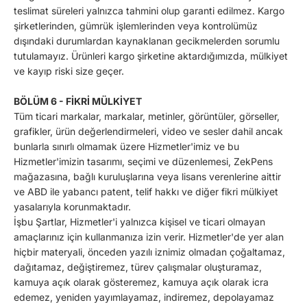
teslimat süreleri yalnızca tahmini olup garanti edilmez. Kargo
şirketlerinden, gümrük işlemlerinden veya kontrolümüz
dışındaki durumlardan kaynaklanan gecikmelerden sorumlu
tutulamayız. Ürünleri kargo şirketine aktardığımızda, mülkiyet
ve kayıp riski size geçer.
BÖLÜM 6 - FİKRİ MÜLKİYET
Tüm ticari markalar, markalar, metinler, görüntüler, görseller,
grafikler, ürün değerlendirmeleri, video ve sesler dahil ancak
bunlarla sınırlı olmamak üzere Hizmetler'imiz ve bu
Hizmetler'imizin tasarımı, seçimi ve düzenlemesi, ZekPens
mağazasına, bağlı kuruluşlarına veya lisans verenlerine aittir
ve ABD ile yabancı patent, telif hakkı ve diğer fikri mülkiyet
yasalarıyla korunmaktadır.
İşbu Şartlar, Hizmetler'i yalnızca kişisel ve ticari olmayan
amaçlarınız için kullanmanıza izin verir. Hizmetler'de yer alan
hiçbir materyali, önceden yazılı iznimiz olmadan çoğaltamaz,
dağıtamaz, değiştiremez, türev çalışmalar oluşturamaz,
kamuya açık olarak gösteremez, kamuya açık olarak icra
edemez, yeniden yayımlayamaz, indiremez, depolayamaz