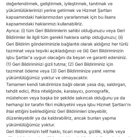
değerlendirmek, geliştirmek, iyileştirmek, tanıtmak ve
yükümlülüklerimizi yerine getirmek ve Hizmet Şartları
kapsamındaki haklarımızdan yararlanmak için bu lisans
kapsamındaki haklarımızı kullanabiliriz.
Ayrıca: (i) tüm Geri Bildirimlerin sahibi olduğunuzu veya Geri
Bildirimler ile ilgili tüm gerekli haklara sahip olduğunuzu; (ii)
Geri Bildirim gönderiminizle bağlantılı olarak aldığınız her türlü
tazminat veya teşviki açıkladığınızı ve (iii) Geri Bildiriminizin
işbu Şartlar'a uygun olacağını da beyan ve garanti edersiniz.
(1) Geri Bildiriminizi gizli tutma; (2) Geri Bildiriminiz için
tazminat ödeme veya (3) Geri Bildiriminize yanıt verme
yükümlülüğümüz yoktur ve olmayacaktır.
Tamamen kendi takdirimize bağlı olarak yasa dışı, saldırgan,
tehdit edici, iftira niteliğinde, karalayıcı, pornografik,
müstehcen veya başka bir şekilde sakıncalı olduğunu ya da
herhangi bir tarafın fikri mülkiyetini veya işbu Hizmet Şartları'nı
ihlal ettiğini belirlediğimiz Geri Bildirimleri izleyebilir,
düzenleyebilir ya da kaldırabiliriz, ancak bunları yapma
yükümlülüğümüz yoktur.
Geri Bildiriminizin telif hakkı, ticari marka, gizlilik, kişilik veya