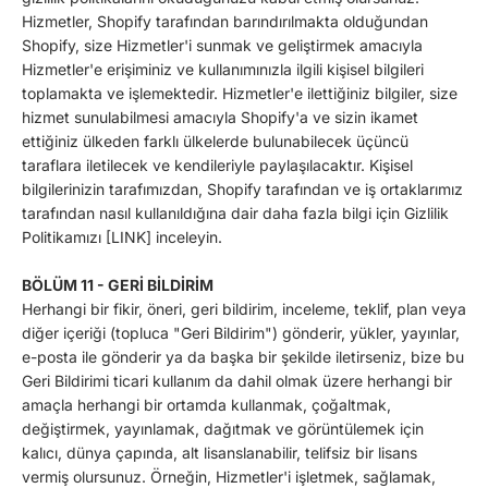
Hizmetler, Shopify tarafından barındırılmakta olduğundan
Shopify, size Hizmetler'i sunmak ve geliştirmek amacıyla
Hizmetler'e erişiminiz ve kullanımınızla ilgili kişisel bilgileri
toplamakta ve işlemektedir. Hizmetler'e ilettiğiniz bilgiler, size
hizmet sunulabilmesi amacıyla Shopify'a ve sizin ikamet
ettiğiniz ülkeden farklı ülkelerde bulunabilecek üçüncü
taraflara iletilecek ve kendileriyle paylaşılacaktır. Kişisel
bilgilerinizin tarafımızdan, Shopify tarafından ve iş ortaklarımız
tarafından nasıl kullanıldığına dair daha fazla bilgi için Gizlilik
Politikamızı [LINK] inceleyin.
BÖLÜM 11 - GERİ BİLDİRİM
Herhangi bir fikir, öneri, geri bildirim, inceleme, teklif, plan veya
diğer içeriği (topluca "Geri Bildirim") gönderir, yükler, yayınlar,
e-posta ile gönderir ya da başka bir şekilde iletirseniz, bize bu
Geri Bildirimi ticari kullanım da dahil olmak üzere herhangi bir
amaçla herhangi bir ortamda kullanmak, çoğaltmak,
değiştirmek, yayınlamak, dağıtmak ve görüntülemek için
kalıcı, dünya çapında, alt lisanslanabilir, telifsiz bir lisans
vermiş olursunuz. Örneğin, Hizmetler'i işletmek, sağlamak,