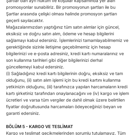
Şartlar'dan ayrı hüküm ve koşullar kapsamında yer alan
promosyonlar sunabiliriz. Bir promosyonun şartları ile bu
Şartlar arasında çelişki olması halinde promosyon şartları
geçerli sayılacaktır.
Mağazalarımızdan yaptığınız tüm satın alımlar için güncel,
eksiksiz ve doğru satın alım, ödeme ve hesap bilgilerini
sağlamayı kabul edersiniz. İşlemlerinizi tamamlayabilmemiz ve
gerektiğinde sizinle iletişime geçebilmemiz için hesap
bilgilerinizi ve e-posta adresiniz, kredi kartı numaralarınız ve
son kullanma tarihleri gibi diğer bilgilerinizi derhal
güncellemeyi kabul edersiniz.
(i) Sağladığınız kredi kartı bilgilerinin doğru, eksiksiz ve tam
olduğunu, (ii) satın alım işlemi için bu kredi kartını kullanma
yetkinizin olduğunu, (iii) tarafınızca yapılan harcamaların kredi
kartı şirketiniz tarafından onaylanacağını ve (iv) kargo ve işlem
ücretleri ve varsa tüm vergiler de dahil olmak üzere belirtilen
fiyatlar doğrultusunda harcamaları ödeyeceğinizi beyan ve
garanti edersiniz.
BÖLÜM 5 - KARGO VE TESLİMAT
Kargo ve teslimat gecikmelerinden sorumlu tutulamayız. Tüm